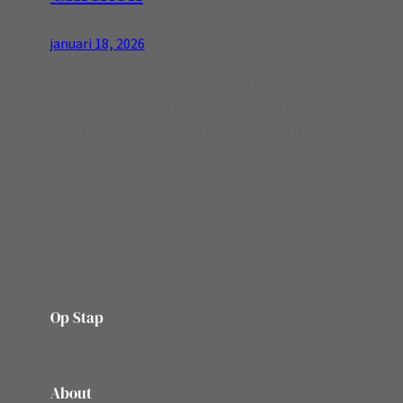
januari 18, 2026
Lekker! Simpel en gewoon goed te doen, deksel
niet helemaal dicht doen helpt, er zit VEEL
vocht in een blik tomaten! Ingredienten
Bereiding:
Op Stap
onze website vol ervaringen en belevenissen
About