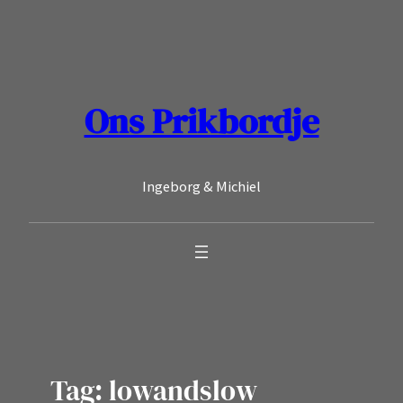
Ga
naar
de
inhoud
Ons Prikbordje
Ingeborg & Michiel
Tag:
lowandslow