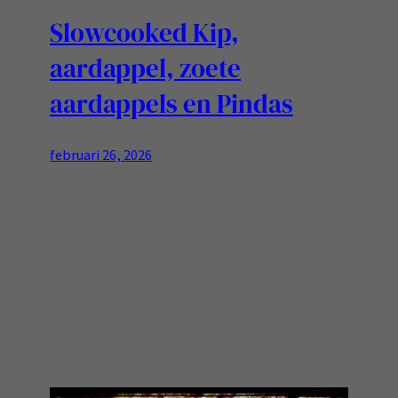
Slowcooked Kip,
aardappel, zoete
aardappels en Pindas
februari 26, 2026
lekker pruttelen en ruikt goed! deze lijst maakt
een slowcooker vol zodat je er met vier
personen een prima maaltijd aan overhoud! [of
gewoon twee keer van kunt eten in een
tweepersoonshuishouden] Ingredienten:
Bereiding: Eet smakelijk!