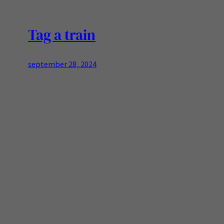
Tag a train
september 28, 2024
Vandaag bij was er een workshop… Leren hoe je
een mooie tag tekenen kan en mooie letters
schrijven is en blijft gaaf! Fijn om te horen dat de
NS gelijk in de actie stand schoot, bang dat we
echte treintjes gingen taggen…. Gelukkig waren
het deze papieren treinen.. en die waren best
oud: de rookcoupe…