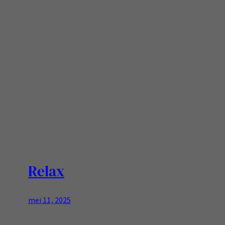
Relax
mei 11, 2025
Ontspannen en bijkomen is moeilijker dan ik