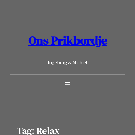
Ga
naar
de
inhoud
Ons Prikbordje
Ingeborg & Michiel
Tag:
Relax