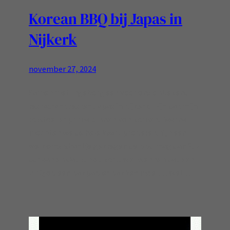
Korean BBQ bij Japas in
Nijkerk
november 27, 2024
Samen met Ingeborg een voor ons onbekend
restaurant testen Japas in Nijkerk.. Fijn dat mijn
rolstoel er prima binnen kon komen. Daarna
mochten we de hele kaart proberen, fijn een
welkomstdrankje gekregen de bbq mag dan 2,5
uur aan en dat is niet kort! Wel wennen dat een
BBQ op een bakpapier bakken moet… Wel…