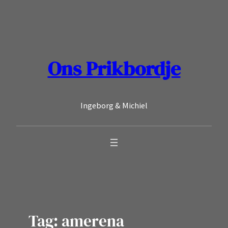
Ga
naar
de
inhoud
Ons Prikbordje
Ingeborg & Michiel
Tag:
amerena