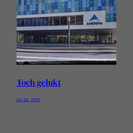
Toch gelukt
juli 29, 2025
De Amerena is helemaal in de zomer-
ondehoudsstand terecht gekomen, dus vloeren
worden geschilderd en moeten enorm drogen