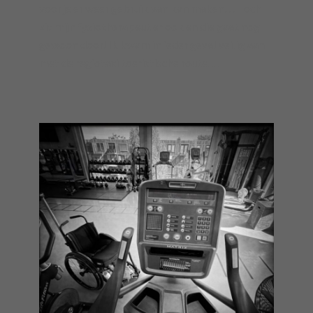
voor je er weer gebruik van kan maken… Toch
zit mijn fysiotherapeut er ook en die gaat nog
gewoon door! Ik kwam in ieder geval veilig aan
met de regiotaxi toeristische route…