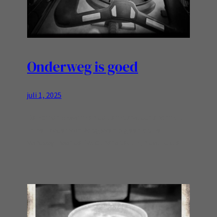
Onderweg is goed
juli 1, 2025
De zomer is warm en de temperatuur enorm…
In het kader van #opgeven is geen optie
vandaag naar de fysiotherapeut Fijn dat lukte!