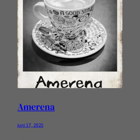
Amerena
juni 17, 2025
Just add coffee… Fijne koffie! De thermometer