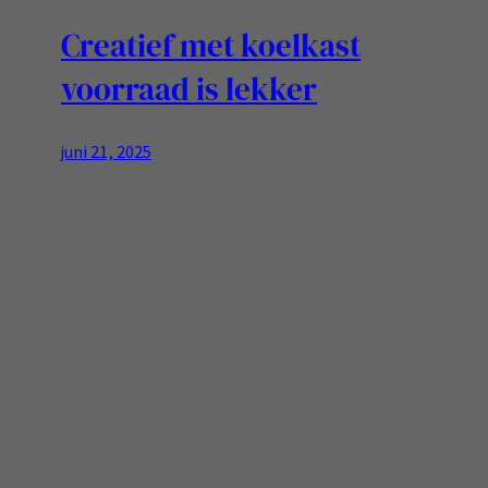
Creatief met koelkast
voorraad is lekker
juni 21, 2025
Creatief met eten behouden is fijn gelukt! Als je
in je koelkast en rol bladerdeeg hebt , boontjes
en pulled pork over hebt kun je de gesneden
boontjes prima roerbakken met teryaki saus,
dan samen met de pulled pork in bladerdeeg
rollen, lakken met ei en bestrooien met
sesamzaad….13 minuten op 150 graden maakte
dat…