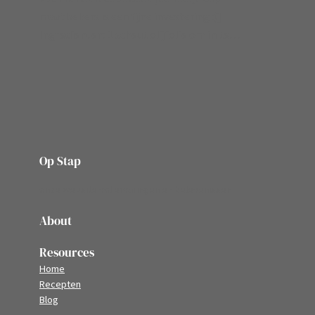
maatbekers is een fijne investering :)]
Ingredienten: 1 scheut olijfolie om in te…
Op Stap
onze website vol ervaringen en belevenissen
About
Resources
Home
Recepten
Blog