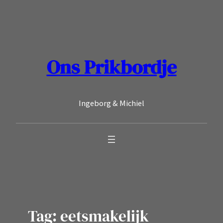
Ga
naar
de
inhoud
Ons Prikbordje
Ingeborg & Michiel
Tag:
eetsmakelijk