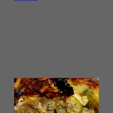
Recept voor 2-3 personen: Ingrediënten:
Bereiding 1. Bak het gehakt met de ui, knoflook,
venkelzaad en tomatenpuree in olie voor 7
minuten op hoog vuur, blus af met witte wijn en
laat sudderen tot je een sticky gehakt hebt 2.
Bak ondertussen de prei met zout voor 5
minuten,voeg de room, Parmezaanse kaas en
peper…