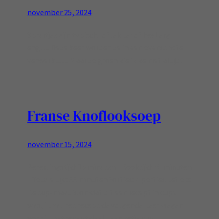
november 25, 2024
Spruitjes zijn typisch.. of lekker of heel erg
eng…. Deze keer worden ze in een ovenschotel
verwerkt…. Maar zo groen zie ik ze niet altijd!
Franse Knoflooksoep
november 15, 2024
Bereidingstijd: 15 minuten | Kooktijd: 40 minuten
| Totale tijd: 55 minutenPorties: 4 porties Let op:
De cup-maat is omdat dit een recept in cups
was, ik zal het recept de volgende keer wegen
voor ik het recept deel. [een setje cup