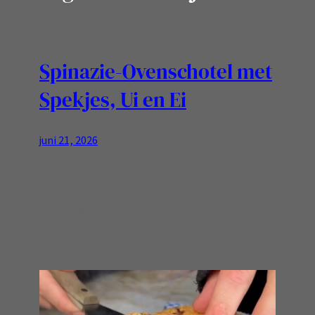
Spinazie-Ovenschotel met
Spekjes, Ui en Ei
juni 21, 2026
Romige ovenklassieker met spek, spinazie en
ei, fijn simpel en smaakvol! Ingrediënten
Bereiding: