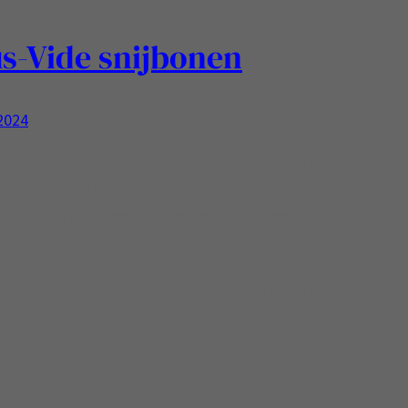
s-Vide snijbonen
 2024
ënten: Bereiding: Verwarm je Sous-Vide machine naar
aden CelsiusMaak de snijbonen schoon en snijd ze in
dunne spaghetti reepjes.Doe de bonen in een
rzak en leg daar wat botervlokken boven op. Schenk de
iroop over de bonen.Vacumeer de bonen [waarbij je
dat de gembersiroop niet ontsnapt! ]Stop ze in het
ide waterbad…