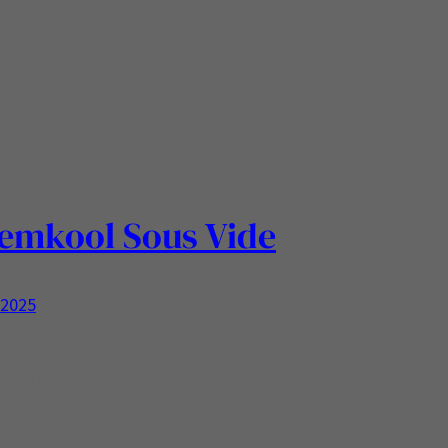
ogelijk is en blijft! Deze keer fijn oranje!
emkool Sous Vide
, 2025
ol is voor veel mensen vooral lang gekookt en voorzien
s eetbaar… Deze keer is het iets anders bereid: de Sous
chine was fijn… De 85 graden Celcius bereiding zorgt
dat de bloemkool gaar is zonder tot pap gekookt te zijn!