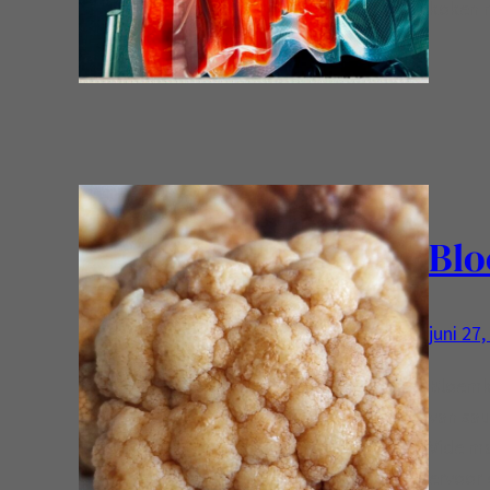
koken m
Blo
juni 27
Bloemko
van sau
Vide ma
ervoor 