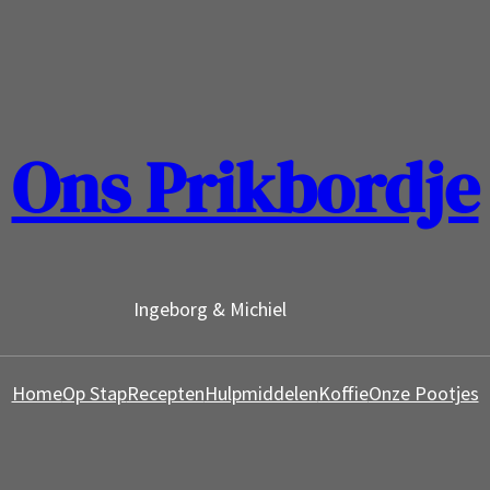
Ons Prikbordje
Ingeborg & Michiel
Home
Op Stap
Recepten
Hulpmiddelen
Koffie
Onze Pootjes