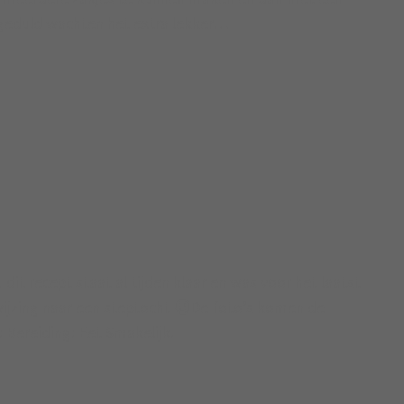
geduld wachten het extra lekker…
 dit recept staat al tijden klaar en was voor het laatst
ijzing naar een steptocht 🙂De foto’s komen de
 Bereiding: Eet Smakelijk.