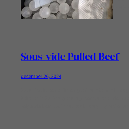
beetje 
Sous-vide Pulled Beef
december 26, 2024
Sous-vide koken is fijn en geeft ruimte in mijn dag!
bekeken in 2018 volgens mijn computer en de verw
volgende keer dat ik het kook terug! Ingredienten: