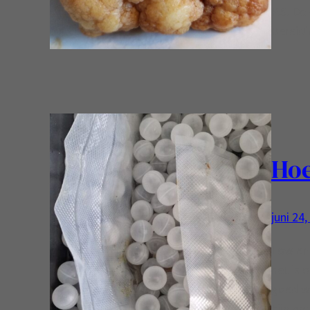
P.S. De
Bereidi
Hoe
juni 24
Low en 
het is 
goed wi
Fijn o