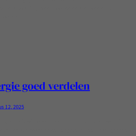
varkenshaas! 85 graden voor de eerste twee en 55
 voor de…
rgie goed verdelen
s 12, 2025
ing, en ja ik wil zoveel meer dan nu lukt. Ik ben wel blij
sous vide kan koken en dat langzaam maar zeker gezond