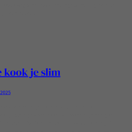
 vissaus weglaten maakt het vegetarisch Ingrediënten
ng Eet smakelijk
 kook je slim
, 2025
slow was en is fijn als je je BBQ aan hebt staan… Maar
ook fijn als je gewoon lekker wil koken en je energoe
l verdelen! Dan is een sous-vide kooktoestel erg fijn!
m meerdere zakjes te kunnen maken en dan met een