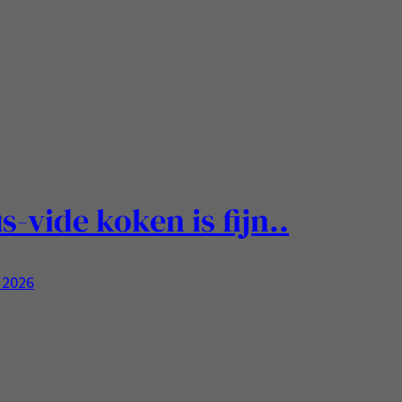
s-vide koken is fijn..
 2026
rgie is een ding en die hoofdpijn blijft niet fijn
n… Vandaag blij dat ik sous-vide kon koken… Dat is
rdeeld over de dag met genoeg tijd om te proberen bij te
Vandaag fijn verse bio-wortels, aardappel en een