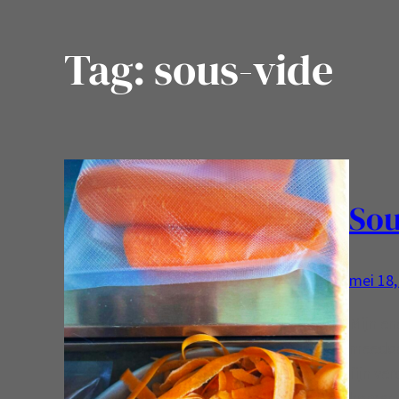
Tag:
sous-vide
Sou
mei 18,
Mijn ene
meedoe
fijn ve
komen… 