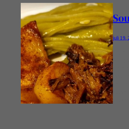
Sou
juli 19,
Ingredi
90.0 gr
flinter
vacumee
gembers
oppast 
Sous-V