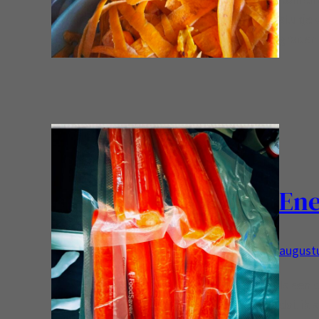
stukje 
graden
Ene
augustu
Is een d
dat ik 