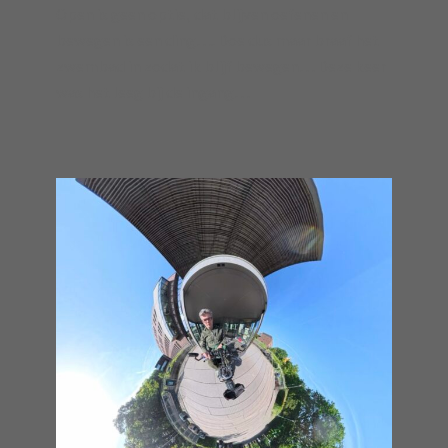
Open is geen optie, dat blijven oefenen en
bewegen is een ding…. Doe dus maar braaf het
zwembad in zodat ik blijf bewegen… Deze keer
was het leeg bij de ingang…