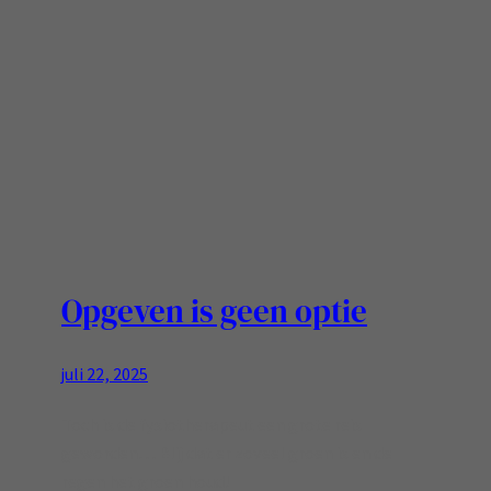
Opgeven is geen optie
juli 22, 2025
Toch is de fysiotherapeut een grote reis
geworden… Blij dat er zoveel groen is en de
regen het groen houd!