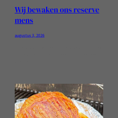
Wij bewaken ons reserve
mens
augustus 3, 2026
En doen gelijk voor wat hij moet doen…. Hij mag
ons nog niet optillen dus we slapen maar even
goed door