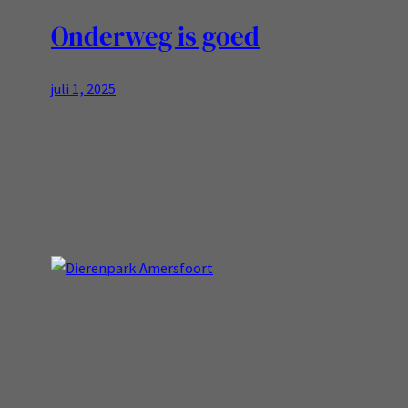
Onderweg is goed
juli 1, 2025
De zomer is warm en de temperatuur enorm…
In het kader van #opgeven is geen optie
vandaag naar de fysiotherapeut Fijn dat lukte!