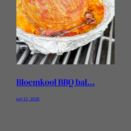
Bloemkool BBQ bal…
juli 12, 2026
Het is even een ding maar dan ziet het er goed
uit! Ingredienten Bereiding Maak je bbq klaar
(indirect!)voor low and slow en laat langzaam