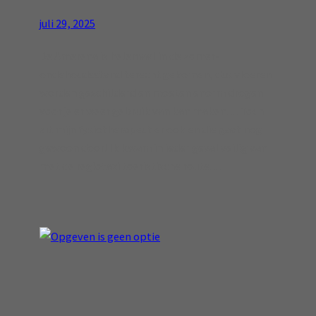
juli 29, 2025
De Amerena is helemaal in de zomer-
ondehoudsstand terecht gekomen, dus vloeren
worden geschilderd en moeten enorm drogen
voor je er weer gebruik van kan maken… Toch
zit mijn fysiotherapeut er ook en die gaat nog
gewoon door! Ik kwam in ieder geval veilig aan
met de regiotaxi toeristische route…