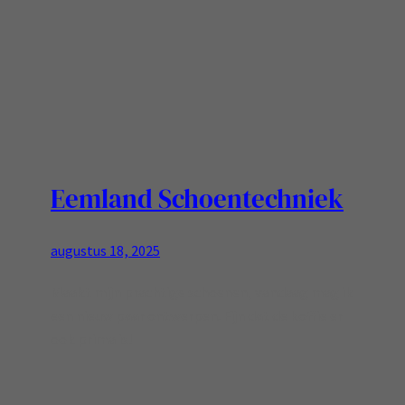
Eemland Schoentechniek
augustus 18, 2025
Maakt mijn prachtige schoenen, vandaag mag ik
een nieuw paar ontwerpen. Fijn dat de koffie er
ook prima is!