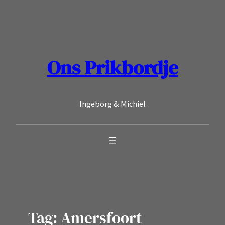
Ga
naar
de
inhoud
Ons Prikbordje
Ingeborg & Michiel
Tag:
Amersfoort