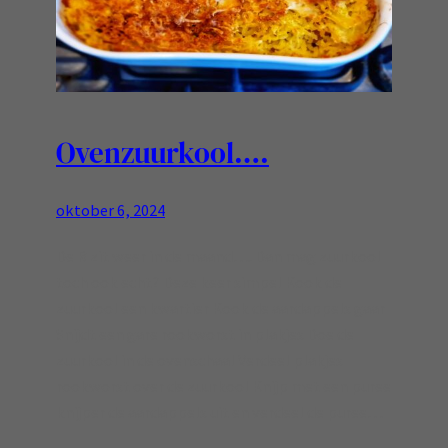
Ovenzuurkool….
oktober 6, 2024
De R zit weer in de maand…. Dan mag zuurkool
toch ook echt? Deze keer simpel Kook de
zuurkool een kwartier Kook de aardappels gaar
Snijdt een gare rookworst in plakjes Doe de
zuurkool in de ovenschaal Verdeel plakjes
rookworst over de zuurkool Knijp met een puree
knijper de aardappels uit en verdeel de puree…