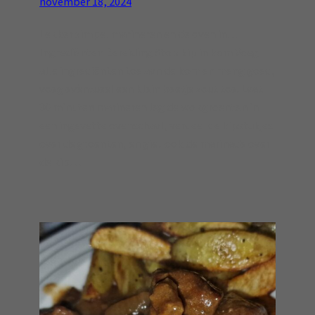
november 18, 2024
Lekker simpel marineren en de oven in…
Ingrediënten Bereiding Stop kip in kom Voeg
alle ingrediënten toe aan de kom en meng goed,
voeg evèntueel een klein beetje zout toe. Laat
30 minuten marineren leg de wokgroenten in
een ingevette ovenschaal, verdeel de kipstukjes
over de groenten, en giet ook de marinade over
de kip…