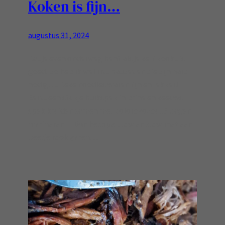
Koken is fijn…
augustus 31, 2024
Dat je even onderweg bent als je zelf kookt is
goed, zo heb ik wel rist pauzes en die zijn hard
nodig…. Deze noodles waren fijn en lekker!
Eerst een stukje buikspek in brine en zeeuws
spek kruiden samen met colorozozout 5 dagen
marineren… Dan het spek low en slow met een
beetje rook garen…