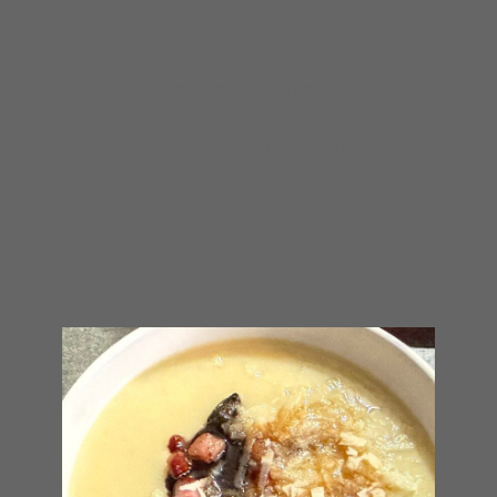
Kopen of zelf maken… zelf maken is gezonder
en lekkerder! Ingredienten Bereiding: Doe een
klontje roomboter in een pan en fruit hier de
kleingesneden uitjes en de knoflook in tot alles
geurig is. Voeg de champignons,tijm en de
peterselie toe en bak tot de champignons
beginnen te kleuren (5 minuutjes) mee. Voeg nu
50 gram…