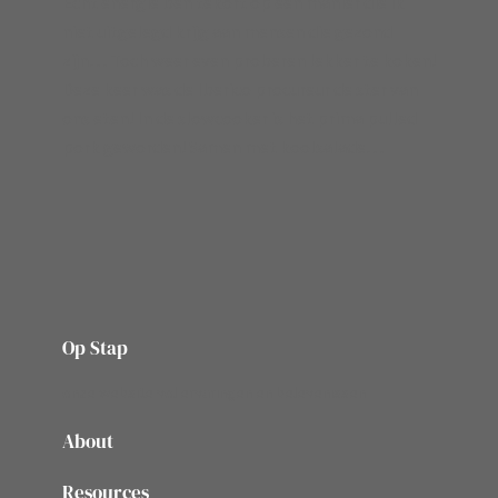
Echt energie ben tekort op een manier die ik
niet uitgelegd krijg aan mensen die gezond
zijn… Toch weer even proberen lekker te koken!
Deze keer was de Iberico procureur de ster van
ons eten! In de slowcooker is het prima pulled
pork geworden! Samen met koolsalade…
Op Stap
onze website vol ervaringen en belevenissen
About
Resources