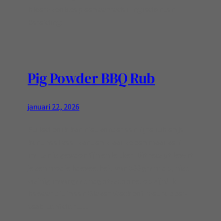
bloemkoolsoep een aanrader Ingrediënten
Bereiding:
Pig Powder BBQ Rub
januari 22, 2026
Pulled pork kan niet zonder een fijne rub en je
kunt heel veel kant en klaar kopen maar zelf
maken is gewoon fijn en lekker! Dit recept levert
je een mooie hoeveelheid van 300 gram op, niet
weinig maar gaat nog steeds snel op zijn! Ik
bewaar dit in een Glazen Weckpot met rubber-
seal: luchtdicht…