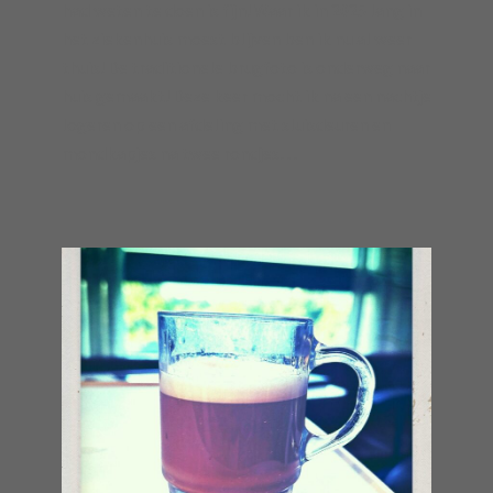
had weten te doen is fijn! Waar ik in 2025 lang in
het ziekenhuis moest blijven ben ik nu al weer
thuis! De traditionele brugfoto is onderweg naar
huis gemaakt! Deze keer mocht ik na een nachtje
logeren op een afdeling met sluisdeuren en
mondkapjes na twee rondjes…