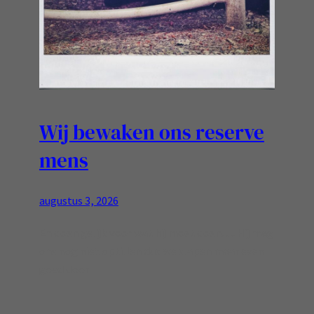
Wij bewaken ons reserve
mens
augustus 3, 2026
En doen gelijk voor wat hij moet doen…. Hij mag
ons nog niet optillen dus we slapen maar even
goed door