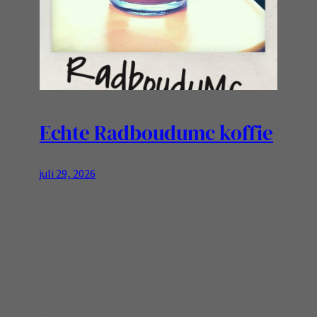
Echte Radboudumc koffie
juli 29, 2026
Toen was mijn operatie echt klaar en gelukt, fijn
om weer een “normaal” kopje koffie te drinken!
Ik mocht na een nacht logeren in een mooie
sluiskamer en boel medicijnen vandaag naar
huis! Dat je van de dokter extra cafeïne moet
drinken om alle hersen liqor aanmaak te
motiveren is fijn!