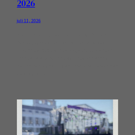
2026
juli 11, 2026
Racoon is en blijft een sprankeling! Dat je naar
Soestdijk gaat en dan een van de bandleden
mist op de foto die in de PR gebruikt is en dan
toch de hele band conpleet in de zon voorbij
ziet komen is goed! Eigenlijk was het te warm en
de energie op…