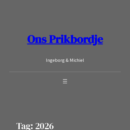
Ga
naar
de
inhoud
Ons Prikbordje
Ingeborg & Michiel
Tag:
2026