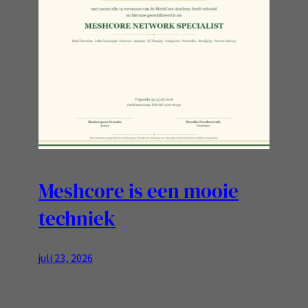
Meshcore is een mooie
techniek
juli 23, 2026
En dat er op heel veel manieren kan worden
gecommuniceerd zonder providers is fijn.. Dat er