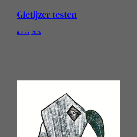
Gietijzer testen
juli 25, 2026
Is een ding… Een plaat bakt toch anders… De
test nu met een hamburgers en worstjes!