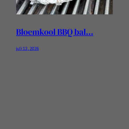
Bloemkool BBQ bal…
juli 12, 2026
Het is even een ding maar dan ziet het er goed
uit! Ingredienten Bereiding Maak je bbq klaar
(indirect!)voor low and slow en laat langzaam
op 120 graden komen Meng in een mengkom
gehakt, kruiden, ei en je kruimels tot een
homogeen mengsel Maak je bloemkool schoon
en houd hem heel. Leg de bloemkool in…