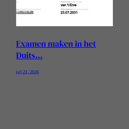
Examen maken in het
Duits…
juli 23, 2026
Hoeveel nerdpunten is het halen van een drone
vliegexamen in het Duits? ik zat enthousiast te
kijken en klikken om dat allemaal in mijn hoofd
de refreshen.. het oefenexamen was vriendelijk
in het Engels te maken.. dus maar raar gedaan
het doorgeklikt naar een echt examen. Toen