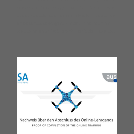
een complete cursus gemaakt is in Drenthe was
dus een goede reden om mijn hoofd in te zetten
en de cursus te volgen.. Fijn dat ik het examen
wist te halen 😎 Ook leren? Hier is de cursus te…