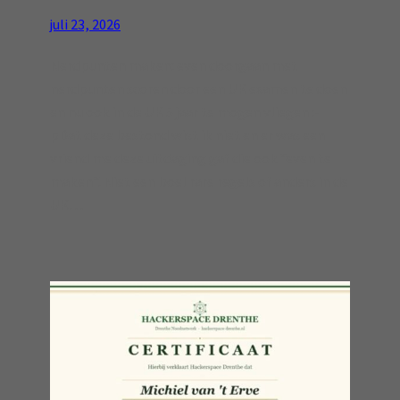
juli 23, 2026
Nerdpunten maken: even doorgaan met
nerdpunten scoren door een UK examen te doen
en nu ook in de UK 5 jaar te mogen vliegen :-
pDat deze bestond wist ik niet en er was een
vriend me deze uitdaging gaf die ook “even te
maken”. Niet een boel rare regels of anders in de
UK…