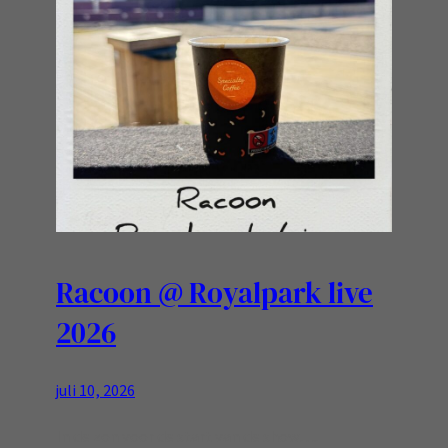
Racoon @ Royalpark live
2026
juli 10, 2026
In de zon voor de start van de show….