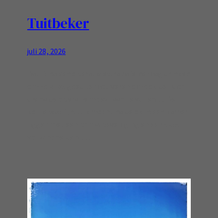
Tuitbeker
juli 28, 2026
Dat ik na een operatie extra cafeïne mag drinken
om zo alles goed te motiveren om ook de liqor
die na de operatie moest aan te vullen…. De
koffie was fijn… ik mocht na de ok in een kamer
liggen met een prima beveiliging en een sluis
vol schone lucht…