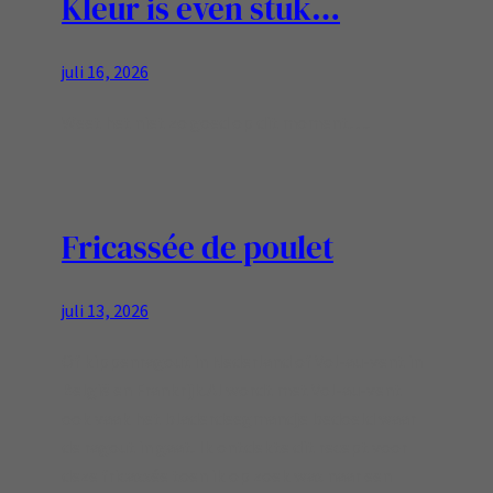
Kleur is even stuk…
juli 16, 2026
Weet het niet zo goed op dit moment….
Fricassée de poulet
juli 13, 2026
Of kippenragout in Nederland of Vol-au-vent in
België en Frankrijk.Al wordt met Vol-au-vent
ook vaak het bladerdeegmandje bedoeld waar
de ragout in gaat. Ik ontdekte dit recept voor
deze fricassée toen ik op zoek was naar een